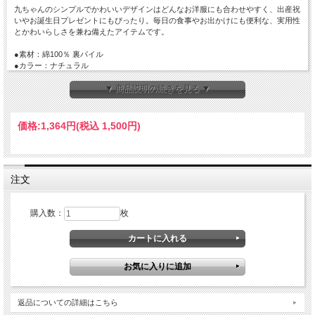
九ちゃんのシンプルでかわいいデザインはどんなお洋服にも合わせやすく、出産祝
いやお誕生日プレゼントにもぴったり。毎日の食事やお出かけにも便利な、実用性
とかわいらしさを兼ね備えたアイテムです。
●素材：綿100％ 裏パイル
●カラー：ナチュラル
※カメラやモニターの設定や性質により、画像と実物の色の違いがある場合がござ
います。ご了承ください。
▼ 商品説明の続きを見る ▼
●サイズ：フリー
総丈=31cm/前丈=15cm/横幅=23cm<br>
価格:
1,364円
(税込 1,500円)
※素材の特性や生産の過程によって、表記サイズより誤差が生じます。あらかじめ
ご了承ください。
注文
購入数：
枚
返品についての詳細はこちら