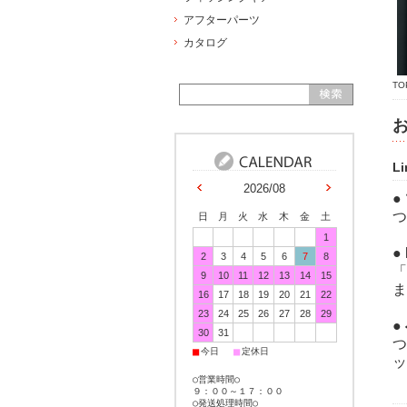
アフターパーツ
カタログ
TO
Li
2026/08
●
つ
日
月
火
水
木
金
土
1
●
2
3
4
5
6
7
8
「
9
10
11
12
13
14
15
ま
16
17
18
19
20
21
22
23
24
25
26
27
28
29
●
30
31
つ
■
■
今日
定休日
ッ
○営業時間○
９：００～１７：００
○発送処理時間○