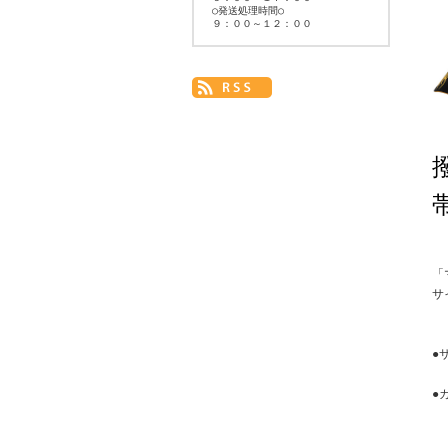
○発送処理時間○
９：００～１２：００
「
サ
●
●