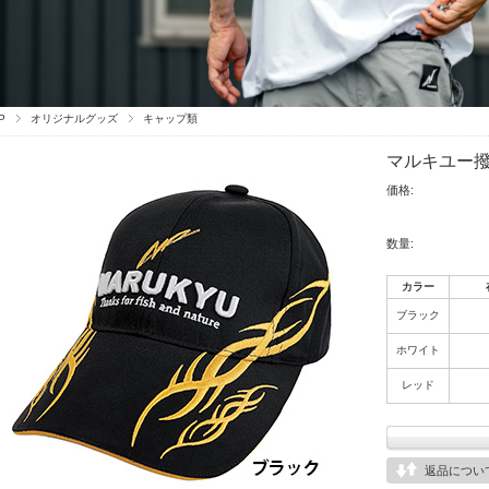
P
オリジナルグッズ
キャップ類
マルキユー
価格:
数量:
カラー
ブラック
ホワイト
レッド
返品につい