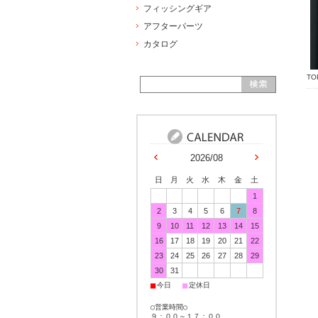
フィッシングギア
アフターパーツ
カタログ
TO
2026/08
日
月
火
水
木
金
土
1
2
3
4
5
6
7
8
9
10
11
12
13
14
15
16
17
18
19
20
21
22
23
24
25
26
27
28
29
30
31
■
■
今日
定休日
○営業時間○
９：００～１７：００